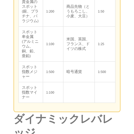
貴金属の
スポット
商品先物（と
(銀、プラ
1:200
うもろこし、
1:50
チナ、パ
小麦、大豆）
ラジウム)
スポット
卑金属
米国、英国、
(アルミニ
1:100
フランス、ド
1:25
ウム、
イツの株式
銅、鉛、
亜鉛)
スポット
指数メジ
1:500
暗号通貨
1:500
ャー
スポット
指数マイ
1:100
ナー
ダイナミックレバレ
ッジ