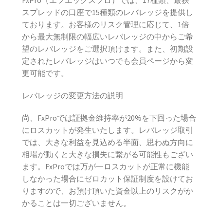
FxPro（エフエックスプロ）では、17種類、最狭
スプレッドの口座で15種類のレバレッジを提供し
ております。お客様のリスク管理に応じて、1倍
から最大無制限の幅広いレバレッジの中からご希
望のレバレッジをご選択頂けます。また、初期設
定されたレバレッジはいつでも会員ページから変
更可能です。
レバレッジの変更方法の説明
尚、FxProでは証拠金維持率が20%を下回った場合
にロスカットが発生いたします。レバレッジ取引
では、大きな利益を見込める半面、思わぬ方向に
相場が動くと大きな損失に繋がる可能性もござい
ます。FxProでは万が一ロスカットが正常に機能
しなかった場合にゼロカット保証制度を設けてお
りますので、お預け頂いた資金以上のリスクがか
かることは一切ございません。