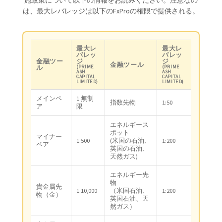
施政策について以下の情報をお読みください。注意なの
は、最大レバレッジは以下のFxProの権限で提供される。
最大レ
最大レ
バレッ
バレッ
金融ツー
ジ
ジ
金融ツール
(PRIME
(PRIME
ル
ASH
ASH
CAPITAL
CAPITAL
LIMITED)
LIMITED)
メインペ
1:無制
指数先物
1:50
ア
限
エネルギース
ポット
マイナー
1:500
(米国の石油、
1:200
ペア
英国の石油、
天然ガス)
エネルギー先
物
貴金属先
1:10,000
（米国石油、
1:200
物（金）
英国石油、天
然ガス）