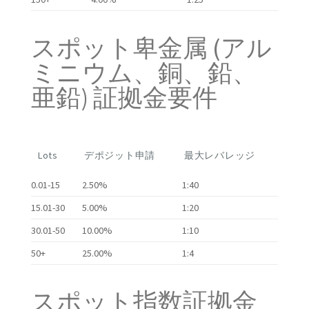
スポット卑金属 (アル
ミニウム、銅、鉛、
亜鉛) 証拠金要件
Lots
デポジット申請
最大レバレッジ
0.01-15
2.50%
1:40
15.01-30
5.00%
1:20
30.01-50
10.00%
1:10
50+
25.00%
1:4
スポット指数証拠金