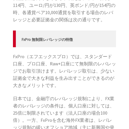
114円、ユーロ/円が130円、英ポンド/円が154円の
時、各通貨ペア10,000通貨を取引する場合のレバ
レッジと必要証拠金の関係は次の通りです。
FxPro 無制限レバレッジの特徴
FxPro（エフエックスプロ）では、スタンダード
口座、プロ口座、Raw+口座にて無制限のレバレッ
ジでお取引頂けます。レバレッジ取引は、少ない
証拠金で大きな利益を生み出すことができるのが
大きなメリットです。
日本では、金融庁のレバレッジ規制により、FX業
者のレバレッジの条件は、個人口座に対しては、
25倍に制限されています（法人口座の場合100
倍）。一方、FxProを含む海外FX業者は、レバレ
ッジ規制の緩いオフショア地域（主に新興国や発