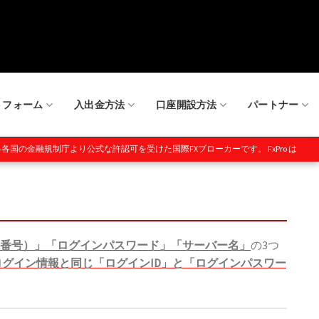
トフォーム
入出金方法
口座開設方法
パートナー
規制庁より公式な許認可を受けた国際FXブローカーです。 FxPro は、金融サービス委員会 (ラ
der口座番号）」「ログインパスワード」「サーバー名」
の3つ
aderのログイン情報と同じ「ログインID」と「ログインパスワー