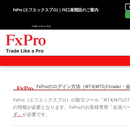
Skip
FxPro (エフエックスプロ)｜FX口座開設のご案内
to
content
Trade Like a Pro
FxProの
ログイン方法（MT4/MT5/Ctrader
FxPro（エフエックスプロ）の取引ツール「MT4/MT5/C
の情報が必要となります。FxProのお客様専用「会員
ド」
が必要です。