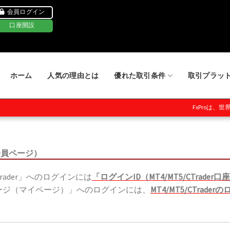
会員ログイン
口座開設
ホーム
人気の理由とは
優れた取引条件
取引プラッ
FxProは、世界各国の金融
・会員ページ）
Trader」へのログインには
「ログインID（MT4/MT5/CTra
ページ（マイページ）」へのログインには、
MT4/MT5/CTr