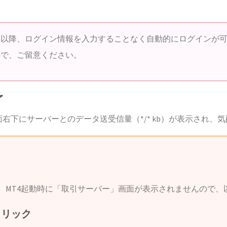
回以降、ログイン情報を入力することなく自動的にログインが
ので、ご留意ください。
了
画面右下にサーバーとのデータ送受信量（*/* kb）が表示され
インの際は、MT4起動時に「取引サーバー」画面が表示されませんの
クリック