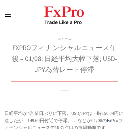
Skip
to
content
ニュース
FXPROフィナンシャルニュース午
後 – 01/08: 日経平均大幅下落; USD-
JPY為替レート停滞
日経平均が4営業日ぶりに下落。USD/JPYは一時150.04円に
達したが、149.60円付近で停滞。… などが01/08の
FxPro
フ
ィナンシャルニュース午後の注目の市場動向です。