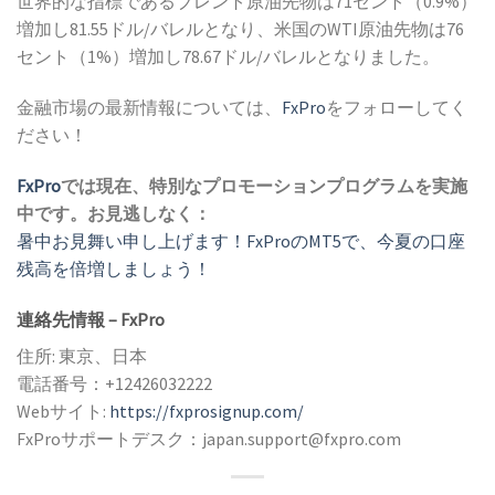
世界的な指標であるブレント原油先物は71セント（0.9%）
増加し81.55ドル/バレルとなり、米国のWTI原油先物は76
セント（1%）増加し78.67ドル/バレルとなりました。
金融市場の最新情報については、
FxPro
をフォローしてく
ださい！
FxPro
では現在、特別なプロモーションプログラムを実施
中です。お見逃しなく：
暑中お見舞い申し上げます！FxProのMT5で、今夏の口座
残高を倍増しましょう！
連絡先情報 – FxPro
住所: 東京、日本
電話番号：+12426032222
Webサイト:
https://fxprosignup.com/
FxProサポートデスク：japan.support@fxpro.com