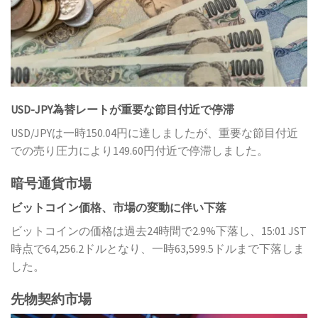
USD-JPY為替レートが重要な節目付近で停滞
USD/JPYは一時150.04円に達しましたが、重要な節目付近
での売り圧力により149.60円付近で停滞しました。
暗号通貨市場
ビットコイン価格、市場の変動に伴い下落
ビットコインの価格は過去24時間で2.9%下落し、15:01 JST
時点で64,256.2ドルとなり、一時63,599.5ドルまで下落しま
した。
先物契約市場