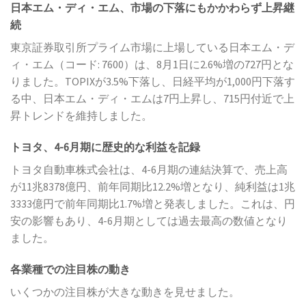
日本エム・ディ・エム、市場の下落にもかかわらず上昇継
続
東京証券取引所プライム市場に上場している日本エム・デ
ィ・エム（コード: 7600）は、8月1日に2.6%増の727円とな
りました。TOPIXが3.5%下落し、日経平均が1,000円下落す
る中、日本エム・ディ・エムは7円上昇し、715円付近で上
昇トレンドを維持しました。
トヨタ、4-6月期に歴史的な利益を記録
トヨタ自動車株式会社は、4-6月期の連結決算で、売上高
が11兆8378億円、前年同期比12.2%増となり、純利益は1兆
3333億円で前年同期比1.7%増と発表しました。これは、円
安の影響もあり、4-6月期としては過去最高の数値となり
ました。
各業種での注目株の動き
いくつかの注目株が大きな動きを見せました。