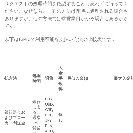
リクエストの処理時間を確認することも忘れずに行ってく
ださい。なぜなら、一部の方法は即時に処理される場合も
ありますが、他の方法では数営業日かかる場合もあるから
です。
以下はFxProで利用可能な支払い方法の比較表です：
入
金
処理
払方法
通貨
手
最低入金額
最大入金
時間
数
料
EUR,
銀行
USD,
によ
GBP,
銀行送金お
る。
CHF,
無
よびブロー
通常
–
–
JPY,
し
カー間送金
3〜5
PLN,
営業
AUD,