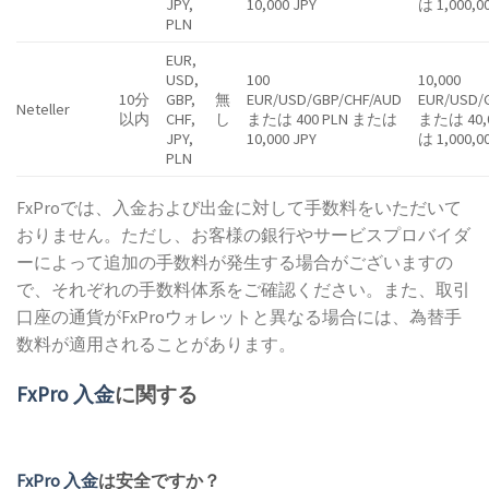
JPY,
10,000 JPY
は 1,000,0
PLN
EUR,
USD,
100
10,000
10分
GBP,
無
EUR/USD/GBP/CHF/AUD
EUR/USD/
Neteller
以内
CHF,
し
または 400 PLN または
または 40,
JPY,
10,000 JPY
は 1,000,0
PLN
FxProでは、入金および出金に対して手数料をいただいて
おりません。ただし、お客様の銀行やサービスプロバイダ
ーによって追加の手数料が発生する場合がございますの
で、それぞれの手数料体系をご確認ください。また、取引
口座の通貨がFxProウォレットと異なる場合には、為替手
数料が適用されることがあります。
FxPro 入金
に関する
FxPro 入金
は安全ですか？