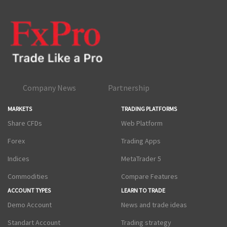
Company News
Partnership
MARKETS
TRADING PLATFORMS
Share CFDs
Web Platform
Forex
Trading Apps
Indices
MetaTrader 5
Commodities
Compare Features
ACCOUNT TYPES
LEARN TO TRADE
Demo Account
News and trade ideas
Standart Account
Trading strategy