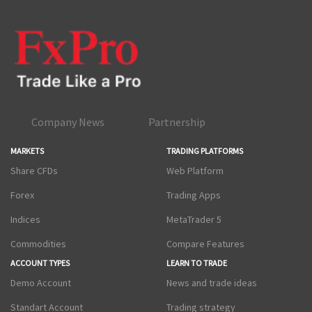
Company News
Partnership
MARKETS
TRADING PLATFORMS
Share CFDs
Web Platform
Forex
Trading Apps
Indices
MetaTrader 5
Commodities
Compare Features
ACCOUNT TYPES
LEARN TO TRADE
Demo Account
News and trade ideas
Standart Account
Trading strategy