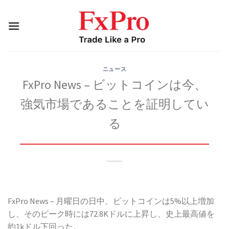
Skip
to
content
ニュース
FxPro News – ビットコインは今、
強気市場であることを証明してい
る
FxPro News – 月曜日の日中、ビットコインは5%以上増加
し、そのピーク時には72.8Kドルに上昇し、史上最高値を
約1kドル下回った。