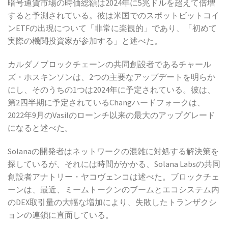
暗号通貨市場の時価総額は2024年に5兆ドルを超えて倍増
すると予測されている。彼は米国でのスポットビットコイ
ンETFの出現について「非常に楽観的」であり、「初めて
実際の機関投資家が参加する」と述べた。
カルダノブロックチェーンの共同創設者であるチャール
ズ・ホスキンソンは、2つの主要なアップデートを明らか
にし、そのうちの1つは2024年に予定されている。彼は、
第2四半期に予定されているChangハードフォークは、
2022年9月のVasilのローンチ以来の最大のアップグレード
になると述べた
。
Solanaの開発者はネットワークの混雑に対処する解決策を
探しているが、それには時間がかかる、Solana Labsの共同
創設者アナトリー・ヤコヴェンコは述べた。ブロックチェ
ーンは、最近、ミームトークンのブームとエコシステム内
のDEX取引量の大幅な増加により、失敗したトランザクシ
ョンの連鎖に直面している。