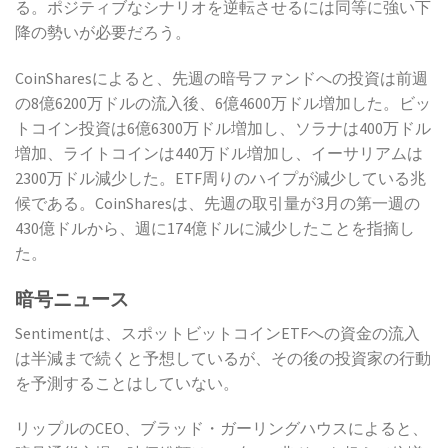
る。ポジティブなシナリオを逆転させるには同等に強い下
降の勢いが必要だろう。
CoinSharesによると、先週の暗号ファンドへの投資は前週
の8億6200万ドルの流入後、6億4600万ドル増加した。ビッ
トコイン投資は6億6300万ドル増加し、ソラナは400万ドル
増加、ライトコインは440万ドル増加し、イーサリアムは
2300万ドル減少した。ETF周りのハイプが減少している兆
候である。CoinSharesは、先週の取引量が3月の第一週の
430億ドルから、週に174億ドルに減少したことを指摘し
た。
暗号ニュース
Sentimentは、スポットビットコインETFへの資金の流入
は半減まで続くと予想しているが、その後の投資家の行動
を予測することはしていない。
リップルのCEO、ブラッド・ガーリングハウスによると、