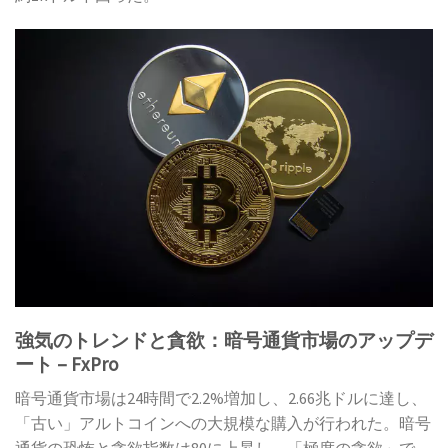
強気のトレンドと貪欲：暗号通貨市場のアップデ
ート – FxPro
暗号通貨市場は24時間で2.2%増加し、2.66兆ドルに達し、
「古い」アルトコインへの大規模な購入が行われた。暗号
通貨の恐怖と貪欲指数は80に上昇し、「極度の貪欲」で、